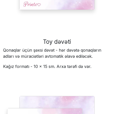
Toy dəvəti
Qonaqlar üçün şəxsi dəvət - hər dəvətə qonaqların
adları və müraciətləri avtomatik əlavə ediləcək.
Kağız formatı - 10 × 15 sm. Arxa tərəfi də var.