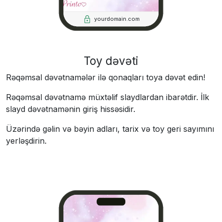
yourdomain.com
Toy dəvəti
Rəqəmsal dəvətnamələr ilə qonaqları toya dəvət edin!
Rəqəmsal dəvətnamə müxtəlif slaydlardan ibarətdir. İlk
slayd dəvətnamənin giriş hissəsidir.
Üzərində gəlin və bəyin adları, tarix və toy geri sayımını
yerləşdirin.