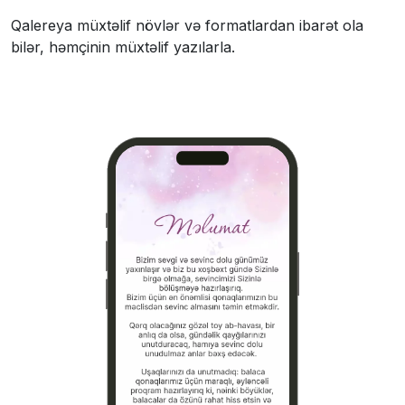
Qalereya müxtəlif növlər və formatlardan ibarət ola
bilər, həmçinin müxtəlif yazılarla.