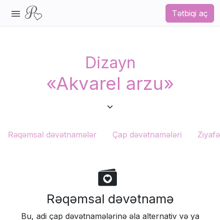
Tətbiqi aç
Dizayn
«Akvarel arzu»
Rəqəmsal dəvətnamələr
Çap dəvətnamələri
Ziyaf
Rəqəmsal dəvətnamə
Bu, adi çap dəvətnamələrinə əla alternativ və ya