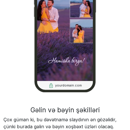
yourdomain.com
Gəlin və bəyin şəkilləri
Çox güman ki, bu dəvətnamə slaydının ən gözəlidir,
çünki burada gəlin və bəyin xoşbəxt üzləri olacaq.