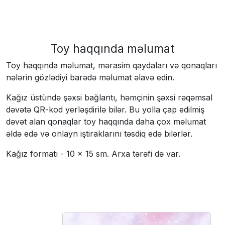
Toy haqqında məlumat
Toy haqqında məlumat, mərasim qaydaları və qonaqları
nələrin gözlədiyi barədə məlumat əlavə edin.
Kağız üstündə şəxsi bağlantı, həmçinin şəxsi rəqəmsal
dəvətə QR-kod yerləşdirilə bilər. Bu yolla çap edilmiş
dəvət alan qonaqlar toy haqqında daha çox məlumat
əldə edə və onlayn iştiraklarını təsdiq edə bilərlər.
Kağız formatı - 10 × 15 sm. Arxa tərəfi də var.