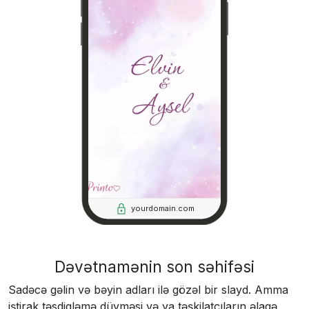
yourdomain.com
Dəvətnamənin son səhifəsi
Sadəcə gəlin və bəyin adları ilə gözəl bir slayd. Amma
iştirak təsdiqləmə düyməsi və ya təşkilatçıların əlaqə