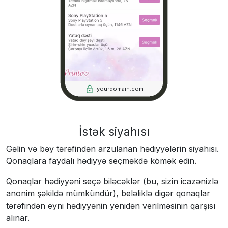
yourdomain.com
İstək siyahısı
Gəlin və bəy tərəfindən arzulanan hədiyyələrin siyahısı.
Qonaqlara faydalı hədiyyə seçməkdə kömək edin.
Qonaqlar hədiyyəni seçə biləcəklər (bu, sizin icazənizlə
anonim şəkildə mümkündür), beləliklə digər qonaqlar
tərəfindən eyni hədiyyənin yenidən verilməsinin qarşısı
alınar.