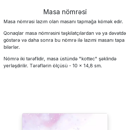
Masa nömrəsi
Masa nömrəsi lazım olan masanı tapmağa kömək edir.
Qonaqlar masa nömrəsini təşkilatçılardan və ya dəvətdə
göstərə və daha sonra bu nömrə ilə lazımi masanı tapa
bilərlər.
Nömrə iki tərəflidir, masa üstündə "kottec" şəklində
yerləşdirilir. Tərəflərin ölçüsü - 10 × 14,8 sm.