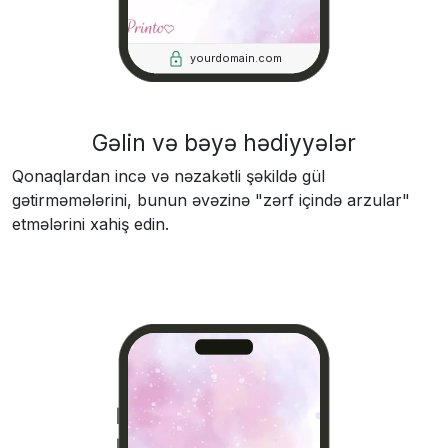
yourdomain.com
Gəlin və bəyə hədiyyələr
Qonaqlardan incə və nəzakətli şəkildə gül
gətirməmələrini, bunun əvəzinə "zərf içində arzular"
etmələrini xahiş edin.