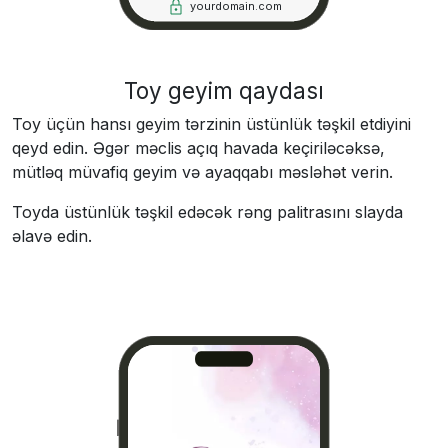
yourdomain.com
Toy geyim qaydası
Toy üçün hansı geyim tərzinin üstünlük təşkil etdiyini
qeyd edin. Əgər məclis açıq havada keçiriləcəksə,
mütləq müvafiq geyim və ayaqqabı məsləhət verin.
Toyda üstünlük təşkil edəcək rəng palitrasını slayda
əlavə edin.