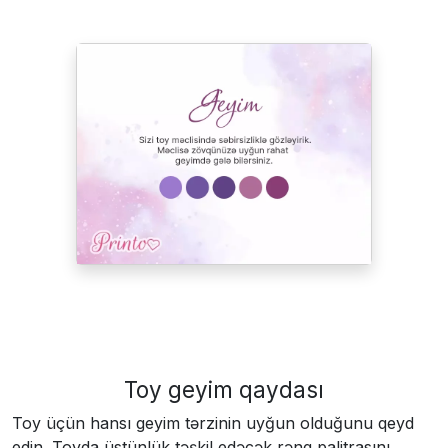
Toy geyim qaydası
Toy üçün hansı geyim tərzinin uyğun olduğunu qeyd
edin. Toyda üstünlük təşkil edəcək rəng palitrasını