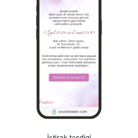
yourdomain.com
İştirak təsdiqi