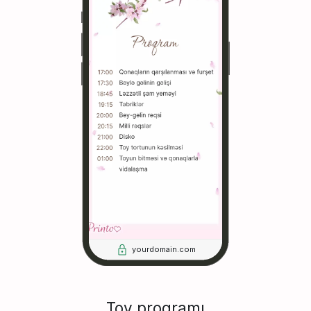
yourdomain.com
Toy proqramı