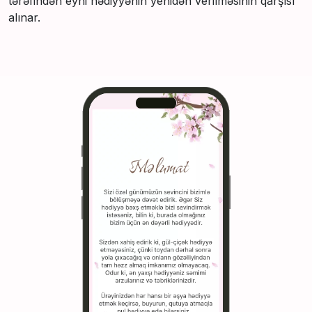
tərəfindən eyni hədiyyənin yenidən verilməsinin qarşısı
alınar.