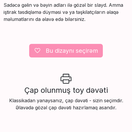
Sadəcə gəlin və bəyin adları ilə gözəl bir slayd. Amma
iştirak təsdiqləmə düyməsi və ya təşkilatçıların əlaqə
məlumatlarını da əlavə edə bilərsiniz.
Вu dizaynı seçirəm
Çap olunmuş toy dəvəti
Klassikadan yanaysanız, çap dəvəti - sizin seçimdir.
Əlavədə gözəl çap dəvəti hazırlamaq asandır.