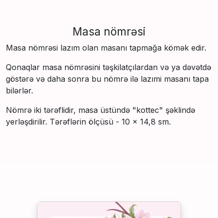
Masa nömrəsi
Masa nömrəsi lazım olan masanı tapmağa kömək edir.
Qonaqlar masa nömrəsini təşkilatçılardan və ya dəvətdə
göstərə və daha sonra bu nömrə ilə lazımi masanı tapa
bilərlər.
Nömrə iki tərəflidir, masa üstündə "kottec" şəklində
yerləşdirilir. Tərəflərin ölçüsü - 10 × 14,8 sm.