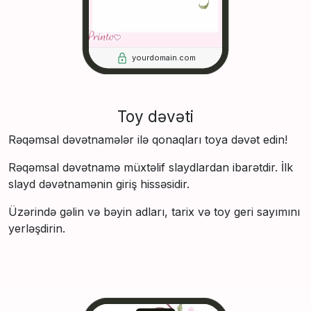
yourdomain.com
Toy dəvəti
Rəqəmsal dəvətnamələr ilə qonaqları toya dəvət edin!
Rəqəmsal dəvətnamə müxtəlif slaydlardan ibarətdir. İlk
slayd dəvətnamənin giriş hissəsidir.
Üzərində gəlin və bəyin adları, tarix və toy geri sayımını
yerləşdirin.