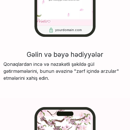
yourdomain.com
Gəlin və bəyə hədiyyələr
Qonaqlardan incə və nəzakətli şəkildə gül
gətirməmələrini, bunun əvəzinə "zərf içində arzular"
etmələrini xahiş edin.