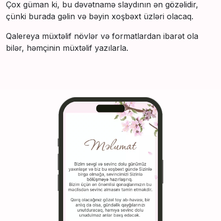
Çox güman ki, bu dəvətnamə slaydının ən gözəlidir,
çünki burada gəlin və bəyin xoşbəxt üzləri olacaq.
Qalereya müxtəlif növlər və formatlardan ibarət ola
bilər, həmçinin müxtəlif yazılarla.