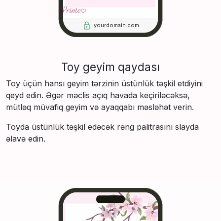
yourdomain.com
Toy geyim qaydası
Toy üçün hansı geyim tərzinin üstünlük təşkil etdiyini
qeyd edin. Əgər məclis açıq havada keçiriləcəksə,
mütləq müvafiq geyim və ayaqqabı məsləhət verin.
Toyda üstünlük təşkil edəcək rəng palitrasını slayda
əlavə edin.