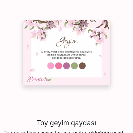
Toy geyim qaydası
Toy üçün hansı geyim tərzinin uyğun olduğunu qeyd