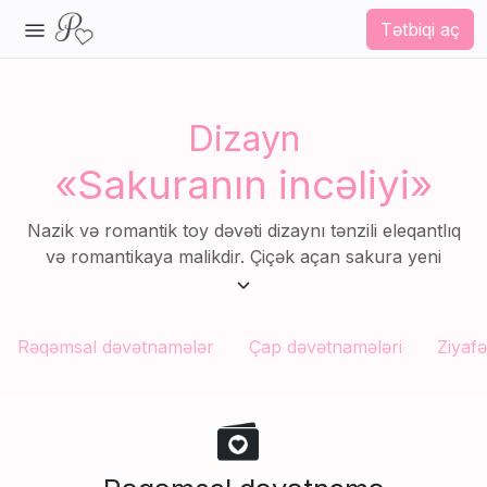
Tətbiqi aç
Dizayn
«Sakuranın incəliyi»
Nazik və romantik toy dəvəti dizaynı tənzili eleqantlıq
və romantikaya malikdir. Çiçək açan sakura yeni
həyatın başlanğıcının simvolu olaraq xüsusi gününüz
üçün idealdır. Baharın təmizliyini və harmoniyasını
ifadə edən bu dəvət təbiət gözəlliyini və romantikanı
Rəqəmsal dəvətnamələr
Çap dəvətnamələri
Ziyaf
sevənlər üçün mükəmməldir.