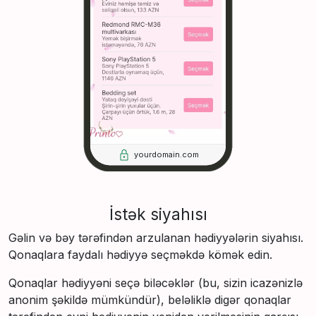
yourdomain.com
İstək siyahısı
Gəlin və bəy tərəfindən arzulanan hədiyyələrin siyahısı.
Qonaqlara faydalı hədiyyə seçməkdə kömək edin.
Qonaqlar hədiyyəni seçə biləcəklər (bu, sizin icazənizlə
anonim şəkildə mümkündür), beləliklə digər qonaqlar