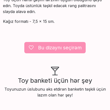
edin. Toyda üstünlük təşkil edəcək rəng palitrasını
slayda əlavə edin.
Kağız formatı - 7,5 × 15 sm.
Вu dizaynı seçirəm
Toy banketi üçün hər şey
Toyunuzun üslubunu əks etdirən banketin təşkili üçün
lazım olan hər şey!