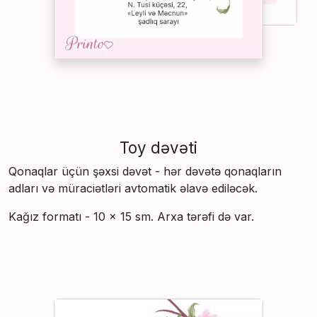
Toy dəvəti
Qonaqlar üçün şəxsi dəvət - hər dəvətə qonaqların
adları və müraciətləri avtomatik əlavə ediləcək.
Kağız formatı - 10 × 15 sm. Arxa tərəfi də var.