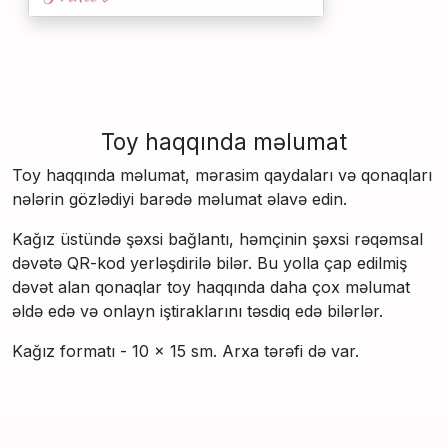
Toy haqqında məlumat
Toy haqqında məlumat, mərasim qaydaları və qonaqları
nələrin gözlədiyi barədə məlumat əlavə edin.
Kağız üstündə şəxsi bağlantı, həmçinin şəxsi rəqəmsal
dəvətə QR-kod yerləşdirilə bilər. Bu yolla çap edilmiş
dəvət alan qonaqlar toy haqqında daha çox məlumat
əldə edə və onlayn iştiraklarını təsdiq edə bilərlər.
Kağız formatı - 10 × 15 sm. Arxa tərəfi də var.