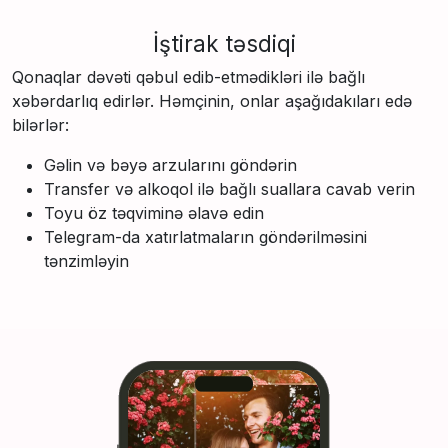
İştirak təsdiqi
Qonaqlar dəvəti qəbul edib-etmədikləri ilə bağlı
xəbərdarlıq edirlər. Həmçinin, onlar aşağıdakıları edə
bilərlər:
Gəlin və bəyə arzularını göndərin
Transfer və alkoqol ilə bağlı suallara cavab verin
Toyu öz təqviminə əlavə edin
Telegram-da xatırlatmaların göndərilməsini
tənzimləyin