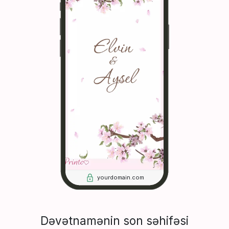
yourdomain.com
Dəvətnamənin son səhifəsi