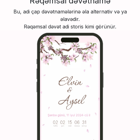
Rəqəmsal dəvətnamə
Bu, adi çap dəvətnamələrinə əla alternativ və ya
əlavədir.
Rəqəmsal dəvət adi storis kimi görünür.