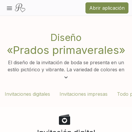
Abrir aplicación
Diseño
«Prados primaverales»
El diseño de la invitación de boda se presenta en un
estilo pictórico y vibrante. La variedad de colores en
diferentes tonalidades – desde el rosa suave y el lila
hasta el naranja intenso y el amarillo – crean una
atmósfera de alegría y un ambiente primaveral. Esta
Invitaciones digitales
Invitaciones impresas
Todo p
invitación de boda transmite a la perfección una
atmósfera festiva y de amor, creando una sensación
de ligereza y romanticismo. Es ideal para quienes
valoran los colores vivos y la belleza natural,
haciendo especial y memorable el día importante.