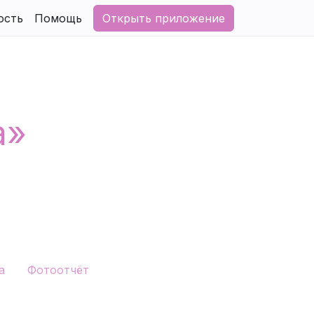
ость
Помощь
Открыть приложение
а»
а
Фотоотчёт