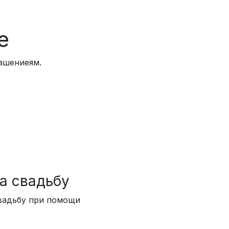
е
ашениеям.
.
а свадьбу
свадьбу при помощи