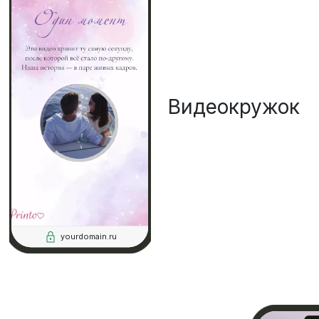
Видеокружок
yourdomain.ru