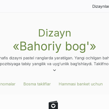
Dizaynla
Dizayn
«Bahoriy bog'»
afis dizayni pastel ranglarda yaratilgan. Yangi ochilgan bah
zitsiyaga tabiiy yangilik va uyg‘unlik bag‘ishlaydi. Taklif
al tarzda namoyon etadi va nafis tadbir uchun mos keladi. 
‘zining maxsus kunida yengillik va nafislik muhitini yaratmo
ideal tanlovdir.
ifnomalar
Bosma takliflar
Hammasi banket uchun