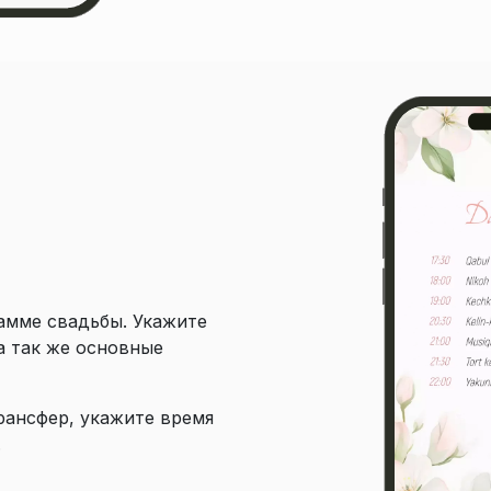
амме свадьбы. Укажите
а так же основные
рансфер, укажите время
.