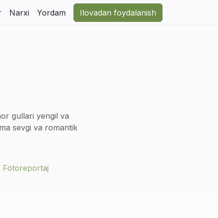
r
Narxi
Yordam
Ilovadan foydalanish
or gullari yengil va
noma sevgi va romantik
Tabiiy go‘zallikni
qchi bo‘lganlar uchun
Fotoreportaj