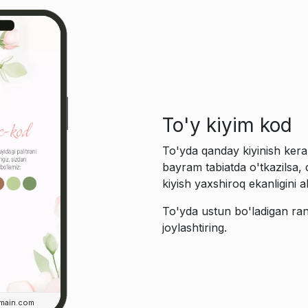
To'y kiyim kod
To'yda qanday kiyinish kerak
bayram tabiatda o'tkazilsa, 
kiyish yaxshiroq ekanligini a
To'yda ustun bo'ladigan rang
joylashtiring.
main.com