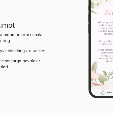
lumot
a va mehmonlarni nimalar
ering.
lashtirishingiz mumkin:
 tarmoqlarga havolalar
tlari
you