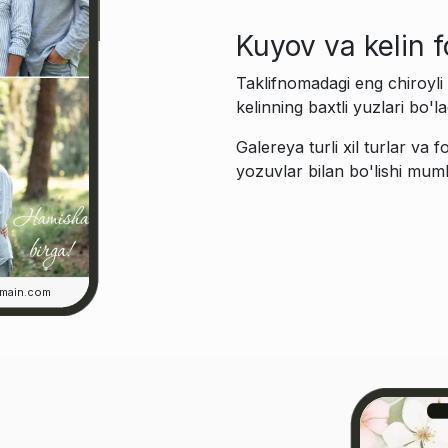
Kuyov va kelin f
Taklifnomadagi eng chiroyli
kelinning baxtli yuzlari bo'la
Galereya turli xil turlar va 
yozuvlar bilan bo'lishi mum
main.com