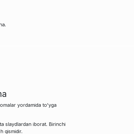
ha.
ma
nomalar yordamida to'yga
a slaydlardan iborat. Birinchi
h qismidir.