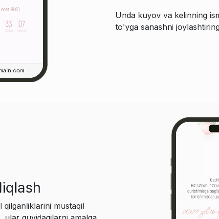
Unda kuyov va kelinning ism
to'yga sanashni joylashtiring
main.com
diqlash
ilganliklarini mustaqil
, ular quyidagilarni amalga