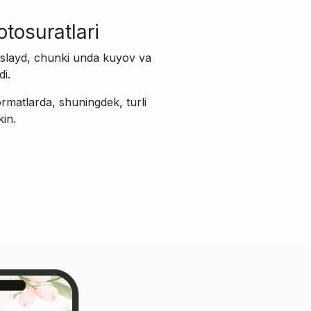
otosuratlari
 slayd, chunki unda kuyov va
di.
formatlarda, shuningdek, turli
kin.