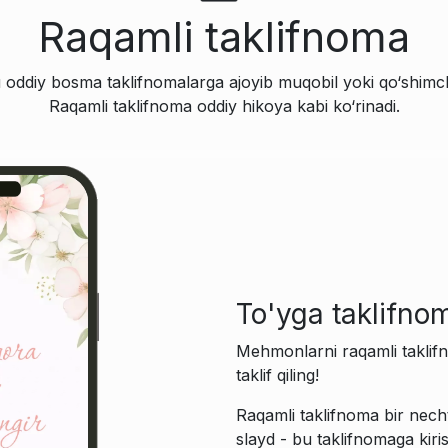
Raqamli taklifnoma
 oddiy bosma taklifnomalarga ajoyib muqobil yoki qo‘shimc
Raqamli taklifnoma oddiy hikoya kabi ko‘rinadi.
To'yga taklifno
Mehmonlarni raqamli taklif
taklif qiling!
Raqamli taklifnoma bir necht
slayd - bu taklifnomaga kiris