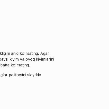
ligini aniq ko'rsating. Agar
qaysi kiyim va oyoq kiyimlarini
lbatta ko'rsating.
lar palitrasini slaydda