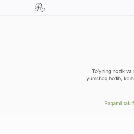
To‘yning nozik va n
yumshoq bo‘lib, kompo
kayfiyatni mukamm
qadrlaydiganlar va o
Raqamli takl