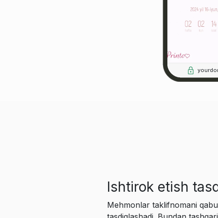
yourdo
Ishtirok etish tas
Mehmonlar taklifnomani qabul q
tasdiqlashadi. Bundan tashqari