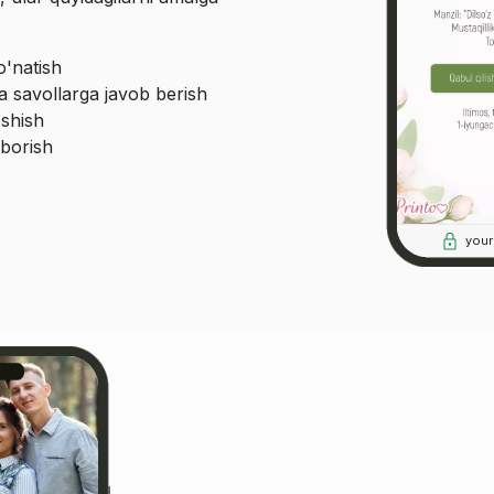
o'natish
a savollarga javob berish
'shish
borish
you