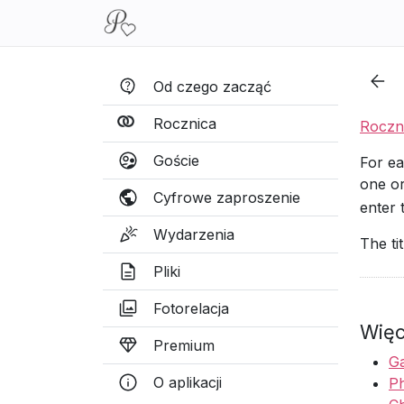
Od czego zacząć
Rocznica
Roczn
Goście
For ea
one or
Cyfrowe zaproszenie
enter 
Wydarzenia
The ti
Pliki
Fotorelacja
Więc
Premium
Ga
O aplikacji
P