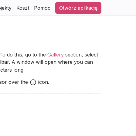
jekty
Koszt
Pomoc
Otwórz aplikację
To do this, go to the
Gallery
section, select
olbar. A window will open where you can
cters long.
rsor over the
icon.