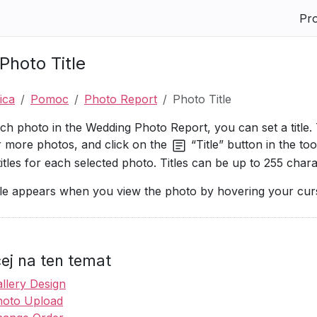
Pro
Photo Title
ica
Pomoc
Photo Report
Photo Title
ch photo in the Wedding Photo Report, you can set a title. 
 more photos, and click on the
“Title”
button in the to
titles for each selected photo. Titles can be up to 255 chara
tle appears when you view the photo by hovering your cu
ej na ten temat
llery Design
hoto Upload