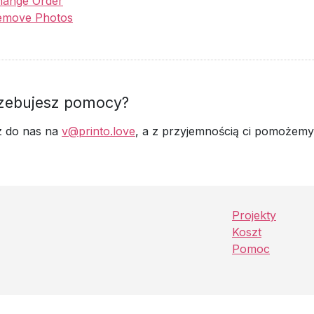
hange Order
emove Photos
zebujesz pomocy?
z do nas na
v@printo.love
, a z przyjemnością ci pomożemy
Projekty
Koszt
Pomoc