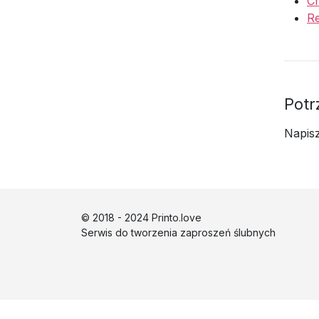
C
R
Potr
Napis
© 2018 - 2024 Printo.love
Serwis do tworzenia zaproszeń ślubnych