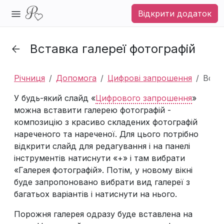
Відкрити додаток
Вставка галереї фотографій
Річниця
Допомога
Цифрові запрошення
Вста
У будь-який слайд «
Цифрового запрошення
»
можна вставити галерею фотографій -
композицію з красиво складених фотографій
нареченого та нареченої. Для цього потрібно
відкрити слайд для редагування і на панелі
інструментів натиснути «+» і там вибрати
«Галерея фотографій». Потім, у новому вікні
буде запропоновано вибрати вид галереї з
багатьох варіантів і натиснути на нього.
Порожня галерея одразу буде вставлена на